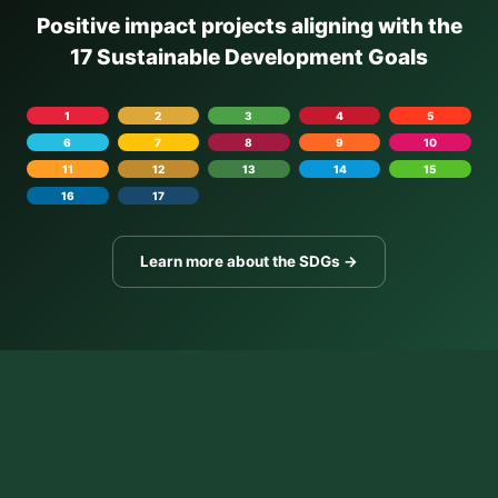
Positive impact projects aligning with the
17 Sustainable Development Goals
1
2
3
4
5
6
7
8
9
10
11
12
13
14
15
16
17
Learn more about the SDGs →